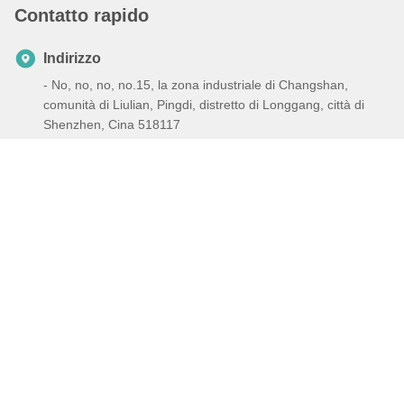
Contatto rapido
Indirizzo
- No, no, no, no.15, la zona industriale di Changshan,
comunità di Liulian, Pingdi, distretto di Longgang, città di
Shenzhen, Cina 518117
Telefono
+86-132-6706-3524
E-mail
harveyhou@icesnow.cn
Politica sulla privacy
|
Mappa del sito
| Cina Buona qualità
Macchina del ghiaccio d'acqua dolce del fiocco Fornitore. 2022-
2026 Guangdong Icesnow Refrigeration Equipment Co., Ltd Tutti
i diritti riservati.