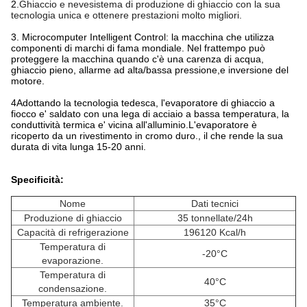
2.
Ghiaccio e neve
sistema di produzione di ghiaccio con la sua
tecnologia unica e ottenere prestazioni molto migliori.
3. Microcomputer Intelligent Control: la macchina che utilizza
componenti di marchi di fama mondiale. Nel frattempo può
proteggere la macchina quando c'è una carenza di acqua,
ghiaccio pieno, allarme ad alta/bassa pressione,e inversione del
motore.
4Adottando la tecnologia tedesca, l'evaporatore di ghiaccio a
fiocco e' saldato con una lega di acciaio a bassa temperatura, la
conduttività termica e' vicina all'alluminio.L'evaporatore è
ricoperto da un rivestimento in cromo duro., il che rende la sua
durata di vita lunga 15-20 anni.
Specificità:
Nome
Dati tecnici
Produzione di ghiaccio
35 tonnellate/24h
Capacità di refrigerazione
196120 Kcal/h
Temperatura di
-20°C
evaporazione.
Temperatura di
40°C
condensazione.
Temperatura ambiente.
35°C