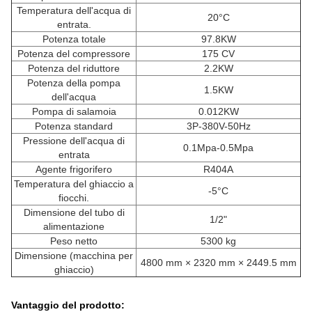
Temperatura dell'acqua di
20°C
entrata.
Potenza totale
97.8KW
Potenza del compressore
175 CV
Potenza del riduttore
2.2KW
Potenza della pompa
1.5KW
dell'acqua
Pompa di salamoia
0.012KW
Potenza standard
3P-380V-50Hz
Pressione dell'acqua di
0.1Mpa-0.5Mpa
entrata
Agente frigorifero
R404A
Temperatura del ghiaccio a
-5°C
fiocchi.
Dimensione del tubo di
1/2"
alimentazione
Peso netto
5300 kg
Dimensione (macchina per
4800 mm × 2320 mm × 2449.5 mm
ghiaccio)
Vantaggio del prodotto: